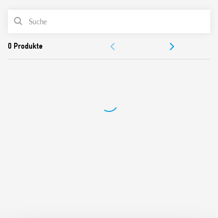
Cadmiumfreies Kontaktmaterial
PRODUKTLISTE
Italienisches Patent
DOKUMENTATION
ZULASSUNGEN