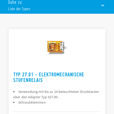
Gehe zu
3 verschiedene Schaltfolgen
Für AC-Ansteuerung
Liste der Typen
1 oder 2 Kontakte,gemeinsamer Anschluss mit der
Ansteuerung
LISTE DER TYPEN
ZUBEHÖR
DOKUMENTATION
ZULASSUNGEN
TYP 27.01 - ELEKTROMECHANISCHE
STUFENRELAIS
Verwendung mit bis zu 24 beleuchteten Drucktasten
über den Adapter Typ 027.00.
Schraubklemmen