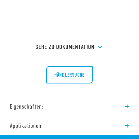
GEHE ZU DOKUMENTATION
HÄNDLERSUCHE
Eigenschaften:
Geräte-Eigenschaften
Applikationen
Stromstoßschalter, Schrittschalter
Für die Wandeinbaudose