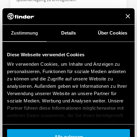
DETAILS
Zustimmung
Details
Über Cookies
Diese Webseite verwendet Cookies
Wir verwenden Cookies, um Inhalte und Anzeigen zu
personalisieren, Funktionen für soziale Medien anbieten
zu können und die Zugriffe auf unsere Website zu
analysieren. Außerdem geben wir Informationen zu Ihrer
TYP 27.22 - STROMSTOSSSCHALTER 10A
Verwendung unserer Website an unsere Partner für
soziale Medien, Werbung und Analysen weiter. Unsere
Käfigklemmen
Partner führen diese Informationen möglicherweise mit
AC Spule
weiteren Daten zusammen, die Sie ihnen bereitgestellt
haben oder die sie im Rahmen Ihrer Nutzung der Dienste
gesammelt haben.
DETAILS
Alle zulassen