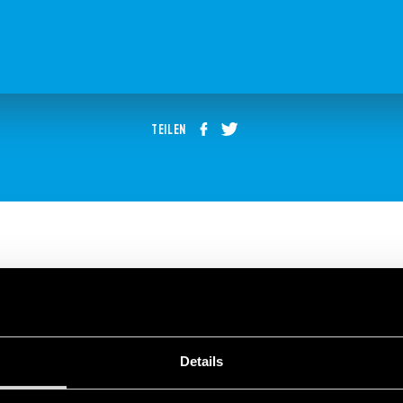
TEILEN
n von YESLY-Geräten
Details
-Geräten mit der Finder Toolbox Plus app.