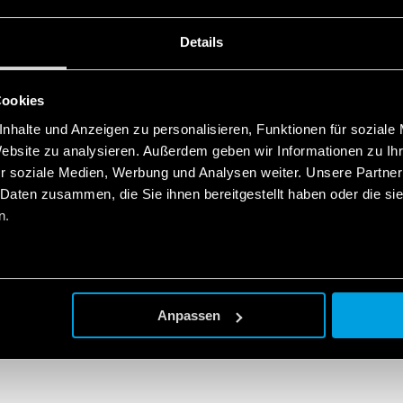
 industrielle Wärmeregulierung sind so konzipiert, dass sie eine 
feln aufrechterhalten. Das Finder-Sortiment umfasst Thermo-Hyg
Details
, Lüfter der Serie 7F und Heizgeräte der Serie 7H.
Cookies
nhalte und Anzeigen zu personalisieren, Funktionen für soziale
Website zu analysieren. Außerdem geben wir Informationen zu I
r soziale Medien, Werbung und Analysen weiter. Unsere Partner
 Daten zusammen, die Sie ihnen bereitgestellt haben oder die s
n.
Anpassen