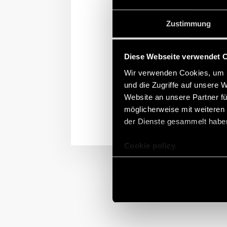
Finder-Produkte für die
Schränken und Schaltta
Zustimmung
Thermostate der Serie 7T
Diese Webseite verwendet 
Wir verwenden Cookies, um I
und die Zugriffe auf unsere 
Website an unsere Partner fü
möglicherweise mit weiteren
der Dienste gesammelt habe
Cookie policy.