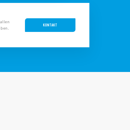
 allen
KONTAKT
aben.