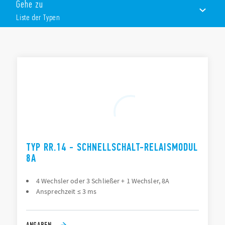
LED-Status-Anzeige
Gehe zu
Für Tragschiene 35 mm (EN 60715)
Liste der Typen
Für 11-polige Fassung, Typ 90.21
LISTE DER TYPEN
DOKUMENTATION
ZULASSUNGEN
TYP RR.14 - SCHNELLSCHALT-RELAISMODUL
8A
4 Wechsler oder 3 Schließer + 1 Wechsler, 8A
Ansprechzeit ≤ 3 ms
ANGABEN