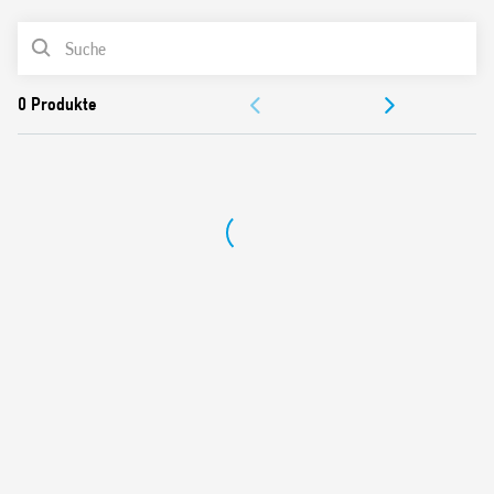
4 CO Kontakte
PRODUKTLISTE
DC Versorgungsspannung
Doppelspulen Version
DOKUMENTATION
REMOTE SET und RESET Befehle
LED zur Signalisierung des Befehlsstatus
ZULASSUNGEN
Cadmiumfreie Kontakte