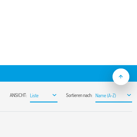
vom Typ 40.31.
:
0 V
ischen Spule und Kontakten (1,2/50 μs) 6
° C -40… + 70