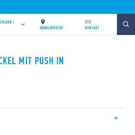
CHLAND /
HÄNDLERSUCHE
KONTAKT
CKEL MIT PUSH IN
der 35 mm-Schienenmontage (EN 60715).