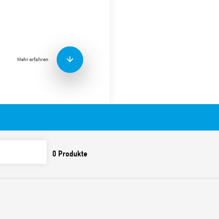
Zur Verwendung mit Relais 
Zu den Merkmalen gehören
Mehr erfahren
Nennleistung 10 A – 25
Spannungsfestigkeit zw
kV
Schutzart IP20
Umgebungstemperatur 