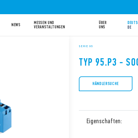
MESSEN UND
ÜBER
DEUTS
NEWS
VERANSTALTUNGEN
UNS
DE
SERIE 95
TYP 95.P3 - SO
HÄNDLERSUCHE
Eigenschaften:
95.P3 mit Push-in, Tafel o