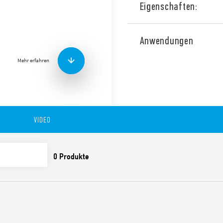
Eigenschaften:
Typ 80.11T Modulare Zeitg
Mehrspannungs- und Einzelf
Anwendungen
Schraubklemmen.
Mehr erfahren
Die Merkmale umfassen:
Entspricht EN 45545-2 
Rauch), EN 61373 (Schoc
VIDEO
Klasse B), EN 50155 (Te
Klasse T1)
17,5 mm breit
Sechs Zeitskalen von 0,1
Hohe Eingangs/Ausgang
“Klinge + Kreuz”: Sowoh
Schraubendreher könn
den Bereichs- und Funk
Zeitmessung und das A
Schienenklammer