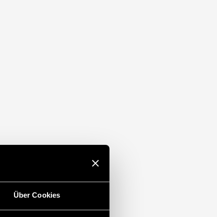
sionen mit “PWM clever” Technologie
15) Montage
Über Cookies