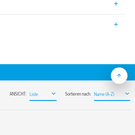
eber für Eisenbahnanwendungen,
unktion (AI Einschaltverzögerung), mit
+ A1: 2016 (Schutz gegen Feuer und
k- und Vibrationsfestigkeit, Kategorie 1,
mperatur- und Feuchtigkeitsbeständigkeit,
 s bis 24 h
sisolierung
l Flachklingen- als auch Kreuzschlitz-
en verwendet werden, um
tionswahlschalter, den Trimmer für die
usschalten einstellen die 35-mm-