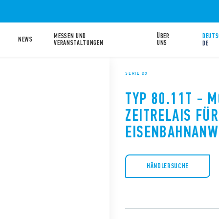
MESSEN UND
ÜBER
DEUTS
NEWS
VERANSTALTUNGEN
UNS
DE
SERIE 80
TYP 80.11T - 
ZEITRELAIS FÜR
EISENBAHNAN
HÄNDLERSUCHE