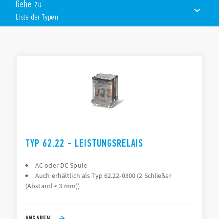
Gehe zu
Mit Prüftaste erhältlich x Leiste schaltend
2 oder 4 Kontakte, 17,5, 35 oder 53,5 mm breit
Liste der Typen
Volle 3 mm Abschaltung bei 2 S/3 S, EN 60335-1, EN 60730-
1
LISTE DER TYPEN
DOKUMENTATION
ZULASSUNGEN
TYP 62.22 - LEISTUNGSRELAIS
AC oder DC Spule
Auch erhältlich als Typ 62.22-0300 (2 Schließer
(Abstand ≥ 3 mm))
ANGABEN