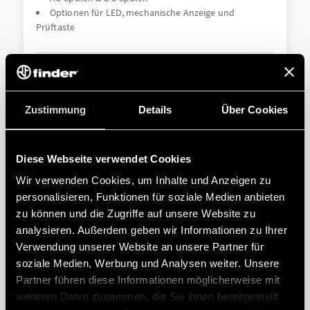
Optionen für LED, mechanische Anzeige und
Prüftaste
ANGABEN
Zustimmung
Details
Über Cookies
Diese Webseite verwendet Cookies
Wir verwenden Cookies, um Inhalte und Anzeigen zu
personalisieren, Funktionen für soziale Medien anbieten
zu können und die Zugriffe auf unsere Website zu
TYP 62.83 - LEISTUNGSRELAIS 16A
analysieren. Außerdem geben wir Informationen zu Ihrer
Verwendung unserer Website an unsere Partner für
soziale Medien, Werbung und Analysen weiter. Unsere
AC-Spulen & DC-Spulen
Optionen für LED, mechanische Anzeige und
Partner führen diese Informationen möglicherweise mit
Prüftaste
weiteren Daten zusammen, die Sie ihnen bereitgestellt