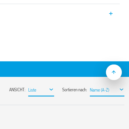
relais, 3 10-A Kontakte, 11 poliger
 (Standardausführung)
kel/Jumper Link)
terial
te und mechanische Anzeige
ckdosen der Serie 90
ulenanzeige und EMV
 der Serie 99
itgebermodulen der Serie 86