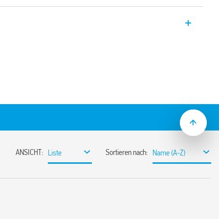
 Typ 4C.P1, 1 Wechsler mit 10 A,
t. Für den Anschluss an SPS Systeme.
V Unterdrückungsmodul
kel/Jumper Link)
15) Montage
e