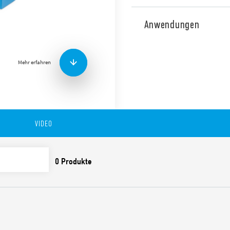
Relais-Schnittstellenmodule
Steckklemmen, 15,8 mm brei
Anwendungen
Die Merkmale umfassen:
Mehr erfahren
AC oder DC Spule
Spulenanzeige und EM
Identifikationsetikett
UL Listung (Relais/Soc
VIDEO
35 mm Schiene (EN 607
Cadmiumfreie Kontakt