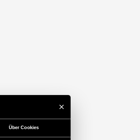
/DC-Eingangsspannung
ne (EN 60715)+E22
Über Cookies