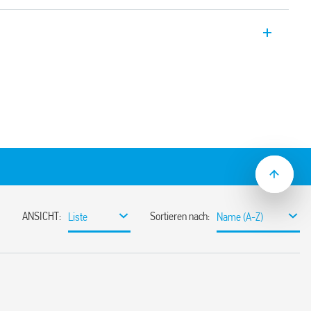
8.81 geräuscharm mit hoher
anger elektrischer
deal für PLC und elektronische Systeme.
ter Spulenanzeige und Schutzschaltung
s Relais mit Hilfe einer
ip
 Relais/Sockel-Kombinationen)
iene (EN 60715)
 DC-Ausgangs
ngsspannung
e
ng