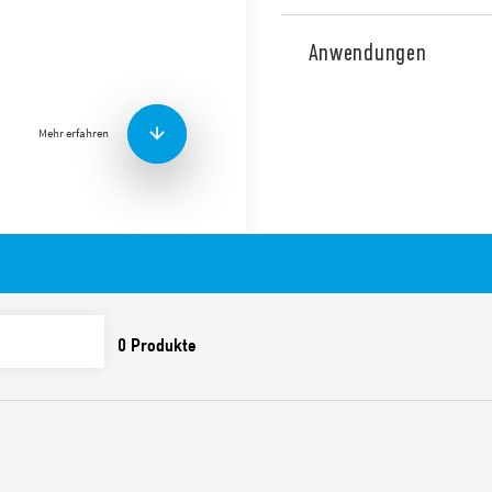
Schnittstellenmodul Typ 3
Schaltgeschwindigkeit und l
Anwendungen
Leben. Dieses Produkt ist i
Weitere Merkmale sind:
Mehr erfahren
Geliefert mit integrier
Sofortiges Auswerfen de
Kunststoffhalterung Cl
UL-Listung (bestimmte
Montage auf 35 mm-Sch
Schalten des AC- oder
SSR-Relais – DC-Einga
Schraubenlose Klemm
Typ 38.91.3 verfügbar:
– Ableitstrom-Unterdrücku