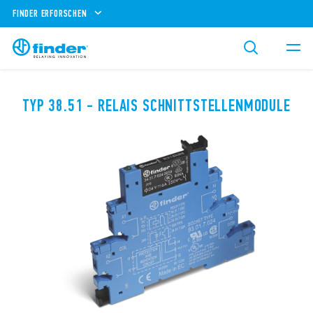
FINDER ERFORSCHEN
TYP 38.51 - RELAIS SCHNITTSTELLENMODULE