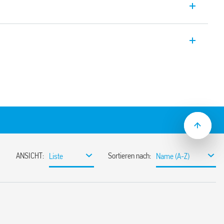
e Stufenrelais mit elektrisch getrennter
g.
 Montage
e