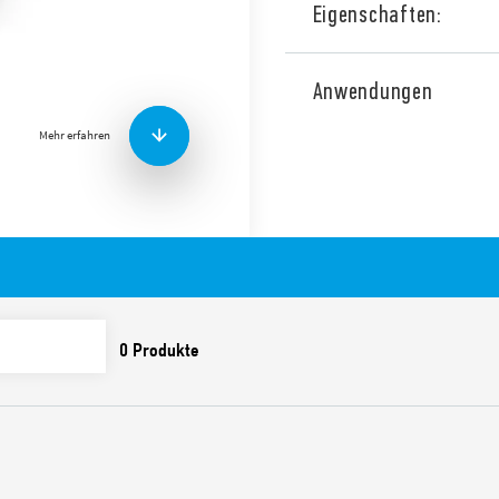
Eigenschaften:
Typ 26.04 Elektromechanisch
Spule und Kontaktschaltun
Anwendungen
4 Sequenzschalter 2 NO
Mehr erfahren
Merkmale umfassen:
Schraubklemmen
AC-Spule
Paneel oder versenkte
Cadmiumfreie Kontakt