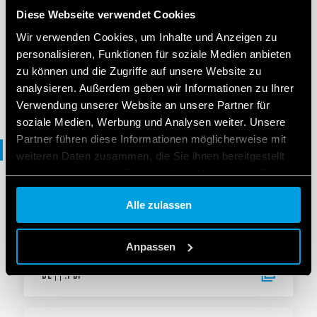
BENUTZERHANDBUCH
Diese Webseite verwendet Cookies
Benutzerhandbuch Toolbox Android
Wir verwenden Cookies, um Inhalte und Anzeigen zu
personalisieren, Funktionen für soziale Medien anbieten
zu können und die Zugriffe auf unsere Website zu
DE
|
|
.
PDF
analysieren. Außerdem geben wir Informationen zu Ihrer
Verwendung unserer Website an unsere Partner für
soziale Medien, Werbung und Analysen weiter. Unsere
Partner führen diese Informationen möglicherweise mit
Broschüre
weiteren Daten zusammen, die Sie ihnen bereitgestellt
haben oder die sie im Rahmen Ihrer Nutzung der Dienste
gesammelt haben.
BROSCHÜRE
Alle zulassen
Lichtmanagement
Cookie policy.
Anpassen
DE
|
|
.
PDF