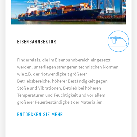
EISENBAHNSEKTOR
Finderrelais, die im Eisenbahnbereich eingesetzt
werden, unterliegen strengeren technischen Normen,
wie z.B. der Notwendigkeit größerer
Betriebsbereiche, höherer Beständigkeit gegen
Stöße und Vibrationen, Betrieb bei höheren
Temperaturen und Feuchtigkeit und vor allem
größerer Feuerbeständigkeit der Materialien.
ENTDECKEN SIE MEHR