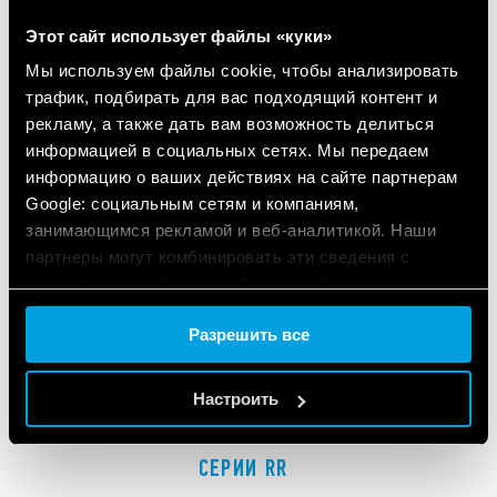
СВЯЗАННАЯ СЕРИЯ
Этот сайт использует файлы «куки»
ПРОДУКЦИЯ
Мы используем файлы cookie, чтобы анализировать
трафик, подбирать для вас подходящий контент и
рекламу, а также дать вам возможность делиться
информацией в социальных сетях. Мы передаем
информацию о ваших действиях на сайте партнерам
Google: социальным сетям и компаниям,
занимающимся рекламой и веб-аналитикой. Наши
партнеры могут комбинировать эти сведения с
предоставленной вами информацией, а также
данными, которые они получили при использовании
Разрешить все
вами их сервисов.
Cookie policy.
Настроить
CЕРИИ RR