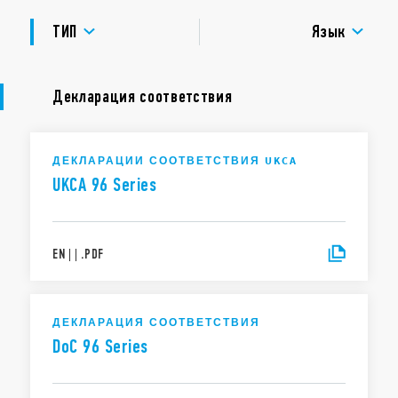
Номинальный ток 15 А (250В)
УТВЕРЖДЕНИЯ
Диэлектрическая прочность 2 кВ AC
ТИП
Язык
Категория защиты IP 20
Температура окружающей среды ° C -40 … + 70
Декларация соответствия
ДЕКЛАРАЦИИ СООТВЕТСТВИЯ UKCA
UKCA 96 Series
EN
|
|
.
PDF
ДЕКЛАРАЦИЯ СООТВЕТСТВИЯ
DoC 96 Series