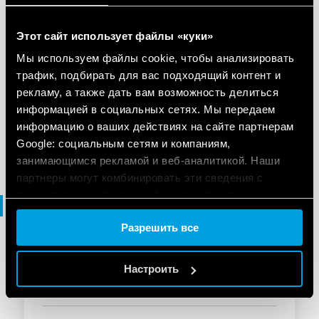
RU
|
|
.
PDF
Этот сайт использует файлы «куки»
Мы используем файлы cookie, чтобы анализировать
трафик, подбирать для вас подходящий контент и
Types 7S.12/7S.14/7S.16
рекламу, а также дать вам возможность делиться
информацией в социальных сетях. Мы передаем
информацию о ваших действиях на сайте партнерам
EN
|
|
.
PDF
Google: социальным сетям и компаниям,
занимающимся рекламой и веб-аналитикой. Наши
партнеры могут комбинировать эти сведения с
предоставленной вами информацией, а также
Брошюра
данными, которые они получили при использовании
Разрешить все
вами их сервисов.
БРОШЮРА
Cookie policy.
Настроить
Brochure Industrial applications