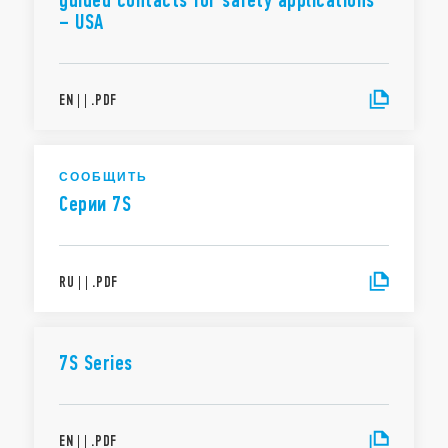
guided contacts for safety applications
– USA
EN
|
|
.
PDF
СООБЩИТЬ
Cерии 7S
RU
|
|
.
PDF
7S Series
EN
|
|
.
PDF