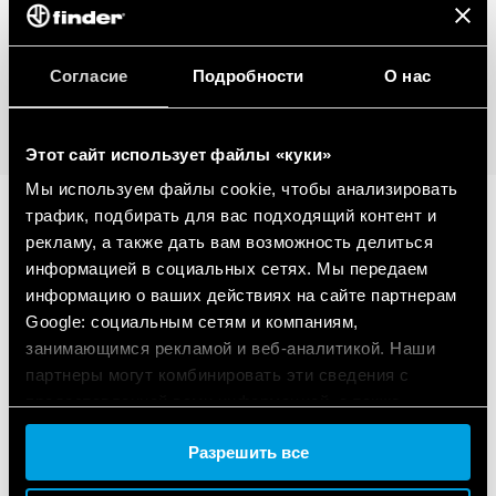
Отображение общего и частичного
(сбрасываемого) потребления: кВтч, кВАх, кварх
Согласие
Подробности
О нас
ПОДРОБНОСТИ
Этот сайт использует файлы «куки»
Мы используем файлы cookie, чтобы анализировать
трафик, подбирать для вас подходящий контент и
рекламу, а также дать вам возможность делиться
СВЯЗАННАЯ СЕРИЯ
информацией в социальных сетях. Мы передаем
информацию о ваших действиях на сайте партнерам
ПРОДУКЦИЯ
Google: социальным сетям и компаниям,
занимающимся рекламой и веб-аналитикой. Наши
партнеры могут комбинировать эти сведения с
предоставленной вами информацией, а также
данными, которые они получили при использовании
Разрешить все
вами их сервисов.