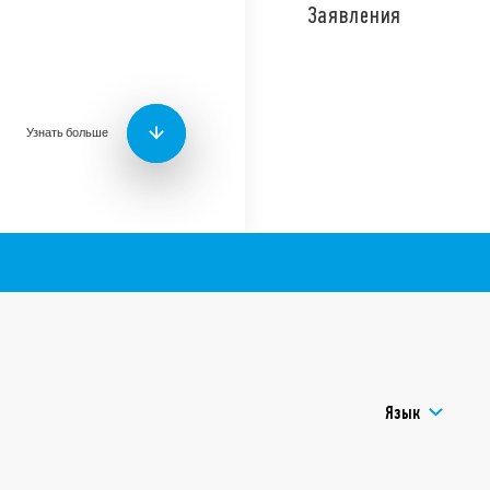
креплением и Faston 250 (
Заявления
монтажный адаптер.
Специальная версия 62.8
контакта ≥ 3мм).
Особенности:
Узнать больше
Катушки AC и DC
Опции: кнопка Тест 
LED
Усиленная изоляция 
соответствии с EN 603
8мм
Опция: Безопасное р
Возможны варианты 
Европейский патент
Язык