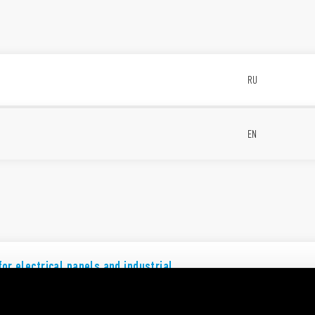
RU
EN
for electrical panels and industrial
EN
n