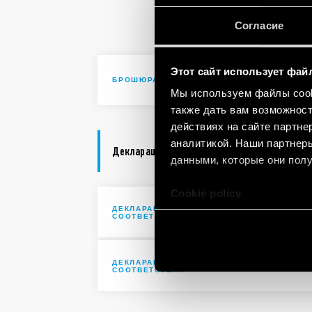
Solutions 
automatio
Согласие
Этот сайт использует фай
Brochure I
БРОШЮРА
Мы используем файлы cooki
также дать вам возможнос
действиях на сайте партне
аналитикой. Наши партнеры
Декларация соответствия
данными, которые они полу
Cookie policy.
ДЕКЛАРАЦИИ
UKCA 62 S
СООТВЕТСТВИЯ UKCA
ДЕКЛАРАЦИЯ
DoC 62 Ser
СООТВЕТСТВИЯ