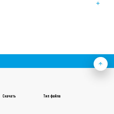
6.3 x 0.8 мм); возможна опция –
3…0300 имеет контакт 3NO (зазор
с фиксацией, механический индикатор,
между катушкой и контактами в
35-1, зазор 6мм, длина пути утечки
азделение катушка-контакты SELV
материала контактов без кадмия
Скачать
Тип файла