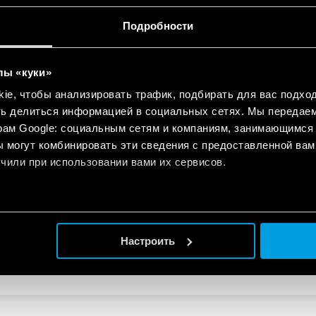
for electrical panels and industrial
EN
n
Подробности
лы «куки»
ndustrial applications
EN
e, чтобы анализировать трафик, подбирать для вас подход
ть делиться информацией в социальных сетях. Мы передае
рам Google: социальным сетям и компаниям, занимающимся 
 могут комбинировать эти сведения с предоставленной вам
чили при использовании вами их сервисов.
eries
EN
Настроить
ies
EN