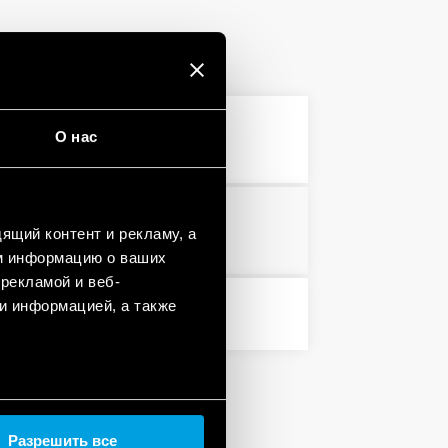
О нас
3 MB
PDF
PDF
ящий контент и рекламу, а
м информацию о ваших
рекламой и веб-
и информацией, а также
PDF
Разрешить все