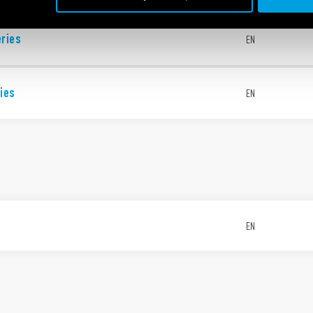
eries
EN
ies
EN
EN