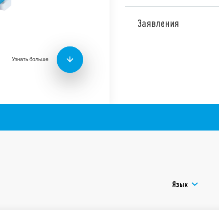
Тип 48.62 – это релейны
10A, винтовые клеммы.
Заявления
Этот модуль имеет ширин
интерфейса для ПЛК и э
Особенности:
Узнать больше
Модули индикация п
стандартной компле
Маркировочная этик
Сертификация UL (дл
розетки)
Установка на рейке 3
Материал контактов 
Язык