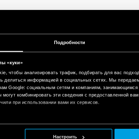
for electrical panels and industrial
Подробности
EN
n
лы «куки»
for electrical panels and industrial
EN
e, чтобы анализировать трафик, подбирать для вас подход
n
ть делиться информацией в социальных сетях. Мы передае
рам Google: социальным сетям и компаниям, занимающимся 
 могут комбинировать эти сведения с предоставленной вам
ndustrial applications
EN
чили при использовании вами их сервисов.
Настроить