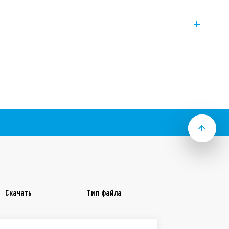
е интерфейсные модули, контакты 2СО
у 15,8мм, предназначен в качестве
лектронных систем.
итания и подавления ЭМС в
ктации
етка
я некоторых комбинаций реле/
5мм (EN 60715)
не содержит кадмий
Скачать
Тип файла