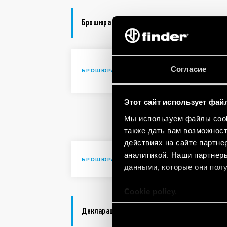
Брошюра
Solutions 
Согласие
БРОШЮРА
automatio
Этот сайт использует фай
Solutions 
Мы используем файлы cooki
automatio
также дать вам возможнос
действиях на сайте партне
аналитикой. Наши партнеры
Brochure I
БРОШЮРА
данными, которые они полу
Cookie policy.
Декларация соответствия