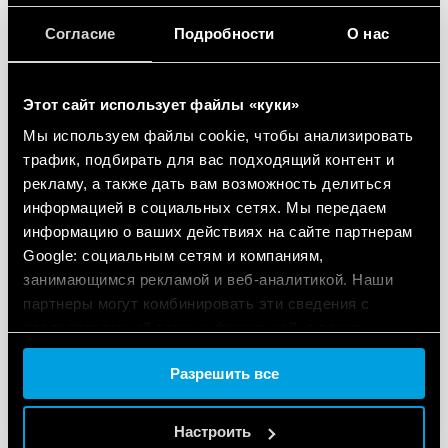
DoC 38 Series - SSR Relay module
Согласие
Подробности
О нас
interfaces
Этот сайт использует файлы «куки»
EN
|
|
.
PDF
Мы используем файлы cookie, чтобы анализировать
трафик, подбирать для вас подходящий контент и
рекламу, а также дать вам возможность делиться
ДЕКЛАРАЦИИ СООТВЕТСТВИЯ UKCA
информацией в социальных сетях. Мы передаем
UKCA 38 Series - SSR Relay Interface
информацию о ваших действиях на сайте партнерам
Modules
Google: социальным сетям и компаниям,
занимающимся рекламой и веб-аналитикой. Наши
партнеры могут комбинировать эти сведения с
EN
|
|
.
PDF
предоставленной вами информацией, а также
данными, которые они получили при использовании
Разрешить все
вами их сервисов.
ДЕКЛАРАЦИЯ СООТВЕТСТВИЯ
Cookie policy.
DoC 38 Series
Настроить