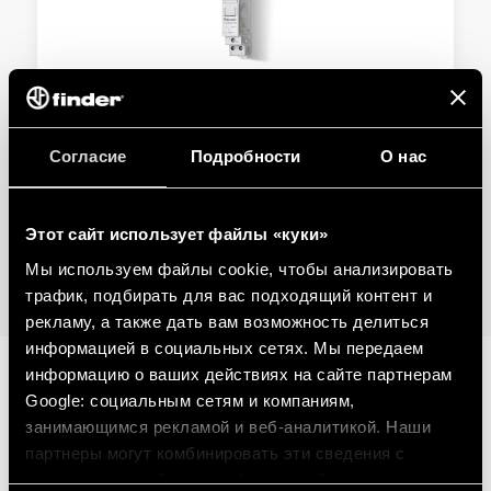
ТИП 20.23 МОДУЛЬНЫЕ ШАГОВЫЕ РЕЛЕ
Согласие
Подробности
О нас
Ширина одного модуля 17,4 мм
Кнопка Тест и механический индикатор
Этот сайт использует файлы «куки»
Мы используем файлы cookie, чтобы анализировать
ПОДРОБНОСТИ
трафик, подбирать для вас подходящий контент и
рекламу, а также дать вам возможность делиться
информацией в социальных сетях. Мы передаем
информацию о ваших действиях на сайте партнерам
Google: социальным сетям и компаниям,
СВЯЗАННАЯ СЕРИЯ
занимающимся рекламой и веб-аналитикой. Наши
партнеры могут комбинировать эти сведения с
ПРОДУКЦИЯ
предоставленной вами информацией, а также