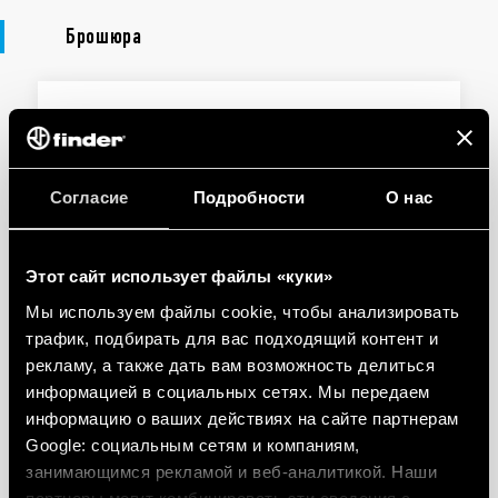
Брошюра
БРОШЮРА
Bliss Wi-Fi/Bliss T
Согласие
Подробности
О нас
EN
|
|
.
PDF
Этот сайт использует файлы «куки»
Мы используем файлы cookie, чтобы анализировать
БРОШЮРА
трафик, подбирать для вас подходящий контент и
BLISS - Thermostats and WiFi
рекламу, а также дать вам возможность делиться
Chronothermostats
информацией в социальных сетях. Мы передаем
информацию о ваших действиях на сайте партнерам
Google: социальным сетям и компаниям,
EN
|
|
.
PDF
занимающимся рекламой и веб-аналитикой. Наши