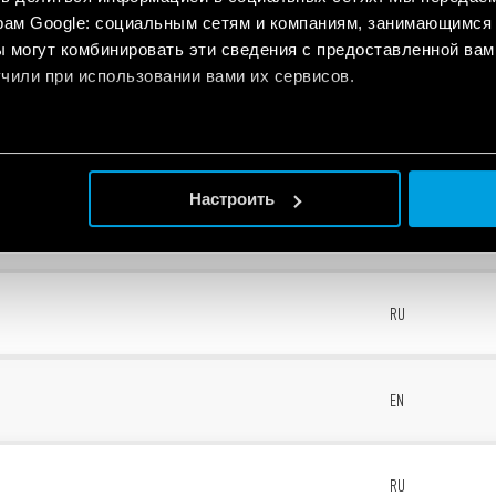
рам Google: социальным сетям и компаниям, занимающимся 
 могут комбинировать эти сведения с предоставленной вам
1
EN
чили при использовании вами их сервисов.
RU
Настроить
1
EN
RU
1
EN
RU