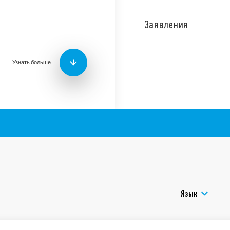
Тип 18.21 детекторы дви
на потолках, выход 1NO 1
Заявления
Особенности типа:
На выходе – напряже
Небольшой размер
Узнать больше
Оснащен Фотоэлемен
задержки
Регулировка задерж
Может использовать
обнаружения движен
Широкий угол обнар
Специальная версия 18.
потолками (до 6 метров),
монтаж на потолках и по
Задержка выключения (30
Язык