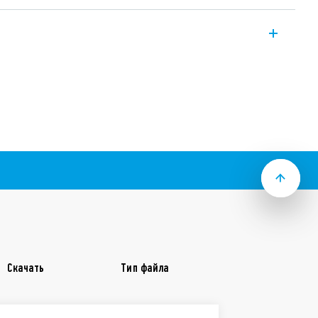
жения PIR для помещений – крепление
0A.
ние питания прибора
том и регулятором времени
ки выключения
ся в любом положении для
ия
ужения
31-0031 для помещений с высокими
двесных потолках.
с… 35 мин).
Скачать
Тип файла