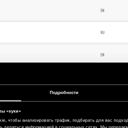
1
EN
RU
B
EN
/31
RU
Подробности
1/18.31
EN
лы «куки»
e, чтобы анализировать трафик, подбирать для вас подход
RU
ть делиться информацией в социальных сетях. Мы передае