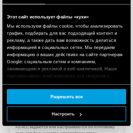
настройки и программирования
Этот сайт использует файлы «куки»
ПОДРОБНОСТИ
Мы используем файлы cookie, чтобы анализировать
трафик, подбирать для вас подходящий контент и
рекламу, а также дать вам возможность делиться
информацией в социальных сетях. Мы передаем
информацию о ваших действиях на сайте партнерам
Google: социальным сетям и компаниям,
занимающимся рекламой и веб-аналитикой. Наши
партнеры могут комбинировать эти сведения с
предоставленной вами информацией, а также
ТИП 12.А1 СУТОЧНЫЕ АСТРОНОМИЧЕСКИЕ
данными, которые они получили при использовании
РЕЛЕ ВРЕМЕНИ
Разрешить все
вами их сервисов.
Функции: Astro ON, Astro OFF Включение/
Cookie policy.
Настроить
выключение Импульсный выход: 1 с... 59 мин
Географические координаты (для функции
ASTRO) задаются или настраиваются по почтовому