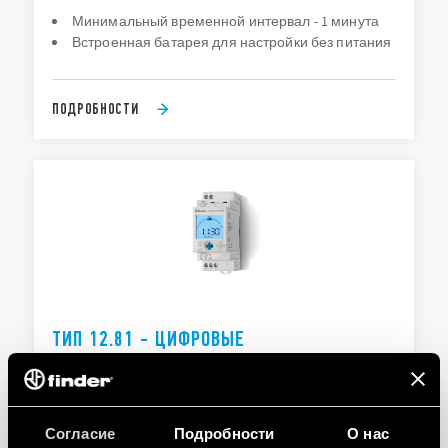
Минимальный временной интервал - 1 минута
Встроенная батарея для настройки без питания
ПОДРОБНОСТИ
ТИП 12.81 - ЦИФРОВЫЕ
АСТРОНОМИЧЕСКИЕ РЕЛЕ ВРЕМЕНИ
Выход 1CO 16A
ЖК-дисплей для индикации состояния,
Согласие
Подробности
О нас