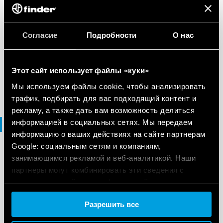
RU
|
262 KB
|
.
PDF
Согласие
Подробности
О нас
Type 10.51
Этот сайт использует файлы «куки»
EN
|
258 KB
|
.
PDF
Мы используем файлы cookie, чтобы анализировать
трафик, подбирать для вас подходящий контент и
рекламу, а также дать вам возможность делиться
информацией в социальных сетях. Мы передаем
Брошюра
информацию о ваших действиях на сайте партнерам
Google: социальным сетям и компаниям,
занимающимся рекламой и веб-аналитикой. Наши
БРОШЮРА
партнеры могут комбинировать эти сведения с
УПРАВЛЕНИЕ ОСВЕЩЕНИЕМ
предоставленной вами информацией, а также
данными, которые они получили при использовании
Разрешить все
вами их сервисов.
RU
|
|
.
PDF