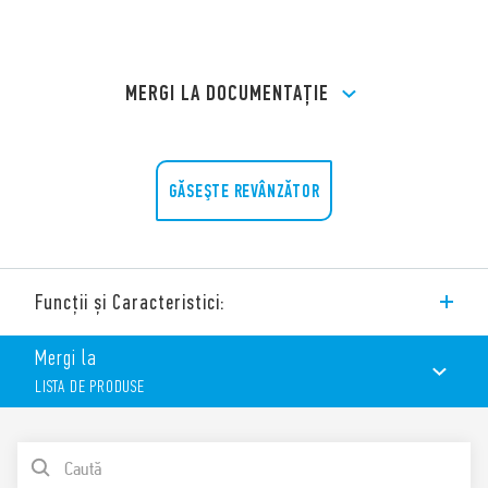
MERGI LA DOCUMENTAȚIE
GĂSEŞTE REVÂNZĂTOR
Funcții și Caracteristici:
Soclu Tipul 90.14 (Ø 20.5 mm) pentru circuite imprimate,
Mergi la
pentru utilizare cu relee Tipul 60.12.
LISTA DE PRODUSE
Caracteristici:
Valori nominale 10 A – 250 V
Rigiditate dielectrică: 2 kV C.A.
LISTA DE PRODUSE
Temperatura ambiantă °C –40 … + 70