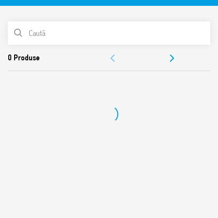
Montare PCB sau în socluri Seria 95
Izolație de 8 mm, 6 kV (1.2 / 50μs) între bobină și contacte
LISTA DE PRODUSE
Gradul de protecție:
RT II – protecție la flux de cositorire (Standard)
DOCUMENTAȚIE
RT III – protecție la spălare cu solvenți (Opțional)
APROBĂRI