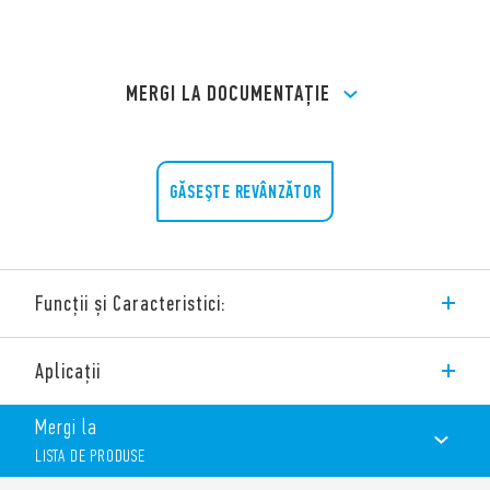
MERGI LA DOCUMENTAȚIE
GĂSEŞTE REVÂNZĂTOR
Funcții și Caracteristici:
Contactor modular 32A – 2 contacte
Aplicații
Funcții și Caracteristici:
17,5 mm lățime
Mergi la
Material de contact: AgNi
LISTA DE PRODUSE
Deschiderea contactelor ND și NÎ ≥ 3 mm, întrerupere
dublă