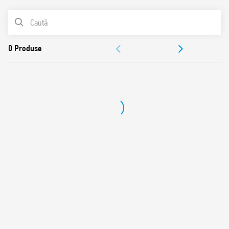
Regim de funcţionare continuă pentru bobină şi contacte
LISTA DE PRODUSE
Bobină de C.A./C.C. silenţioasă (cu varistor de protecţie)
Separare de protecţie (izolaţie întărită) între bobină şi
DOCUMENTAȚIE
contacte
APROBĂRI