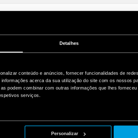
 PLACA DE CIRCUITO IMPRESSO
(consulte o diagrama L97)
 / 50 μs) entre a bobina e os contatos
Detalhes
onalizar conteúdo e anúncios, fornecer funcionalidades de redes
 CONEXÃO PUSH-IN
informações acerca da sua utilização do site com os nossos pa
 8 A-250 V CA
ue as podem combinar com outras informações que lhes forneceu 
 / 50 μs) entre a bobina e os contatos
respetivos serviços.
 CONEXÃO PUSH-IN
Personalizar