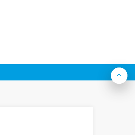
es temporizadas para relés da Série 46.
as:
to impresso, a parafuso com montagem em
)