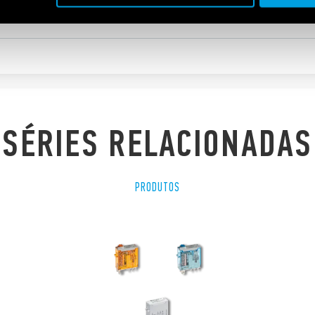
8 A-250 V AC
0 μs) between coil and contacts
SÉRIES RELACIONADAS
PRODUTOS