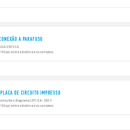
 CONEXÃO A PARAFUSO
 8 A-250 V CA
 / 50 μs) entre a bobina e os contatos
 PLACA DE CIRCUITO IMPRESSO
consulte o diagrama L97) 8 A - 250 V
 / 50 μs) entre a bobina e os contatos