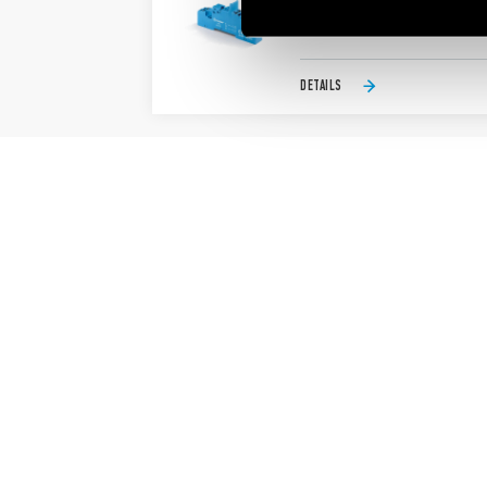
Nominal rating 10 A-250 V AC, 
Dielectric strength 6 kV (1.2/5
DETAILS