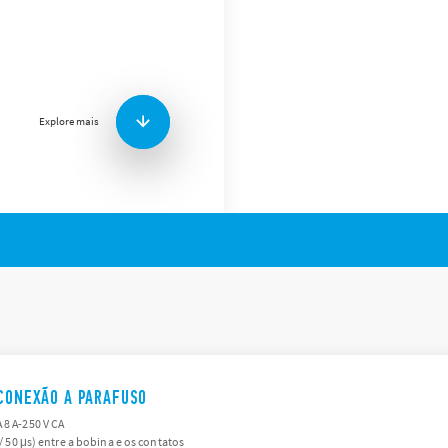
A Série 97 Finder inclui bas
Outras características técnic
Conexões: para circui
trilho 35 mm (EN 60715
Explore mais
 CONEXÃO A PARAFUSO
 8 A-250 V CA
 / 50 μs) entre a bobina e os contatos