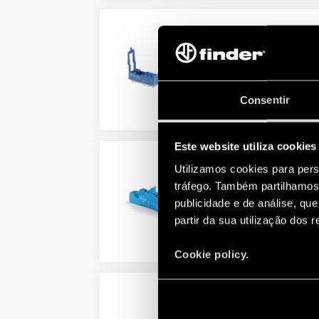
TIPO 97.12 - BASE PARA
Valores nominais 12 A - 250 V 
Resistência dielétrica 6 kV (1,2
Consentir
DETAILS
Este website utiliza cookies
Utilizamos cookies para pers
TIPO 97.P1 - BASE COM
tráfego. Também partilhamos 
Valores nominais 10 A-250 V CA
publicidade e de análise, q
Resistência dielétrica 6 kV (1,2
partir da sua utilização dos 
DETAILS
Cookie policy.
TIPO 97.P2 - BASE COM