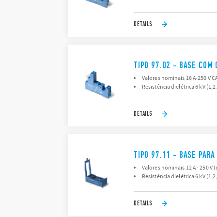
DETAILS
TIPO 97.02 - BASE COM
Valores nominais 16 A-250 V CA
Resistência dielétrica 6 kV (1,2
DETAILS
TIPO 97.11 - BASE PARA
Valores nominais 12 A - 250 V (
Resistência dielétrica 6 kV (1,2
DETAILS