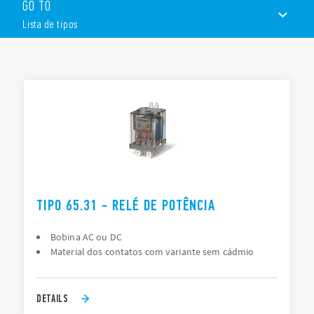
GO TO
Montagem em circuito impresso ou aleta (Faston 250)
Isolamento de 8 mm, 6 kV (1.2 / 50 μs) entre a bobina e os
Lista de tipos
contatos
Versão NA, distância entre contatos ≥ 3 mm
LISTA DE TIPOS
DOCUMENTAÇÃO
APROVAÇÕES
TIPO 65.31 - RELÉ DE POTÊNCIA
Bobina AC ou DC
Material dos contatos com variante sem cádmio
DETAILS