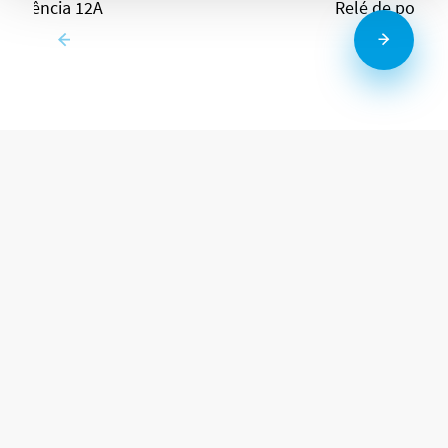
e potência 12A
Relé de potênc