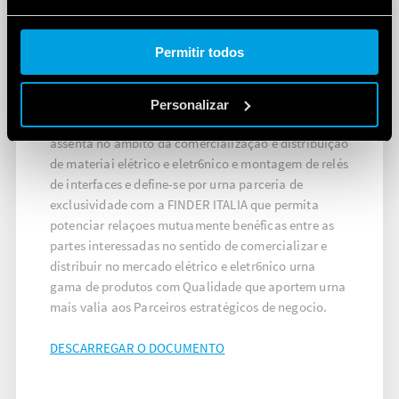
Cookie policy.
Permitir todos
POLITICA DA QUALIDADE
Personalizar
A estratégia de neg6cio da FINDER PORTUGAL
assenta no ambito da comercializaçao e distribuiçao
de materiai elétrico e eletr6nico e montagem de relés
de interfaces e define-se por urna parceria de
exclusividade com a FINDER ITALIA que permita
potenciar relaçoes mutuamente benéficas entre as
partes interessadas no sentido de comercializar e
distribuir no mercado elétrico e eletr6nico urna
gama de produtos com Qualidade que aportem urna
mais valia aos Parceiros estratégicos de negocio.
DESCARREGAR O DOCUMENTO