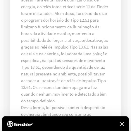
energia, os relés fotoelétricos série 11 da Finder
foram instalados. Além disso, foi decidido usar
o programador horário do Tipo 12.51 para
limitar o funcionamento da iluminação às
horas da atividade escolar, mantendo a
possibilidade de forçar a ativação/desativação
graças ao relé de impulso Tipo 13.61. Nas salas
de aula e na cantina, foi adotada uma solução
específica, na qual os sensores de movimento
Tipo 18.51, dependendo da quantidade de luz
natural presente no ambiente, possibilitavam
acender a luz através de relés de impulso Tipo
13.61. Os sensores também apagam a luz
quando nenhum movimento é detectado além
do tempo definido.
Dessa forma, foi possível conter o desperdício
de energia, limitando seu consumo às
necessidades reais.