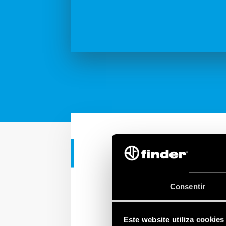
APLICAÇÕES INDUSTRIAIS
SMARTimer: 
Consentir
O SMARTimer Tipo 84.02
Este website utiliza cookies
independentemente a pa