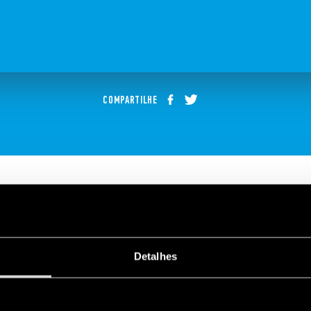
COMPARTILHE
Tipo 84.02
Detalhes
 é o temporizador digital multifuncional “dois em um”: dois cana
rtir de smartphones com tecnologia NFC através da aplicação
Fi