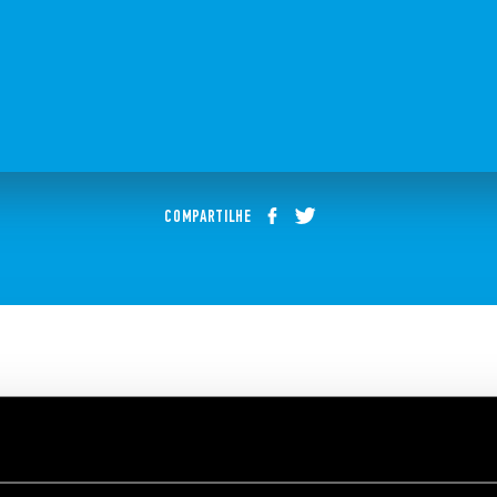
COMPARTILHE
elè, interfacce, temporizzatori | Fin