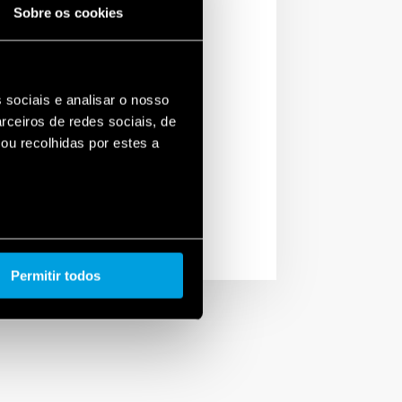
Sobre os cookies
s de 2 anos, a Finder
der foi o primeiro no
zação da norma EN
 sociais e analisar o nosso
rceiros de redes sociais, de
ou recolhidas por estes a
Permitir todos