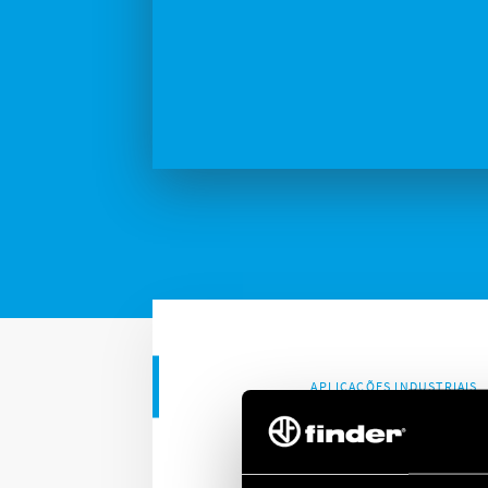
APLICAÇÕES INDUSTRIAIS
Relè AtEx | R