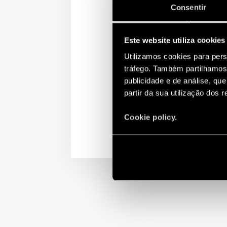
Consentir
Por ocasião da nova Dir
decidiu actualizar as ce
mundo a ultrapassar a 
Este website utiliza cookies
60079-15, o primeiro re
Utilizamos cookies para pers
O que exige a directiva
tráfego. Também partilhamos 
publicidade e de análise, q
Descobrir mais:
http://
partir da sua utilização dos 
Cookie policy.