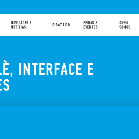
NOVIDADES E
FEIRAS E
QUEM
DIDATTICO
NOTÍCIAS
EVENTOS
SOMOS
LÈ, INTERFACE E
ES