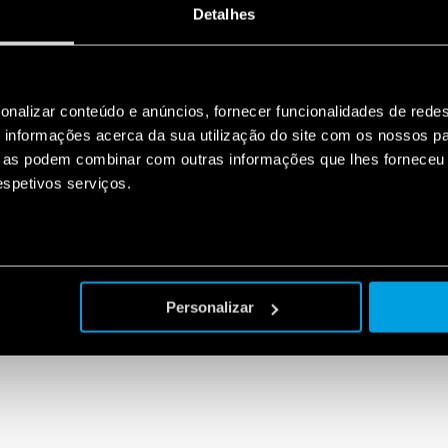
Detalhes
ectiva Atex datada de 2014, mas que entrou em vigor há pouco mai
rtificações dos seus produtos e introduzir novas certificações. Fin
parede 6 A comutável total, apresentando, por ocasião da actuali
lé Atex com 25 A por contacto.
onalizar conteúdo e anúncios, fornecer funcionalidades de redes
 Atex e como são classificados os produtos?
informações acerca da sua utilização do site com os nossos pa
ue as podem combinar com outras informações que lhes forneceu 
switchtothefuture.com/i-rele-a…
respetivos serviços.
Personalizar