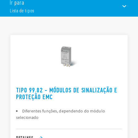
Ir para
bobina
LED sinalizando a presença de tensão
Lista de tipos
Proteção de corrente residual
Circuito de supressão de corrente
LISTA DE TIPOS
DOCUMENTAÇÃO
APROVAÇÕES
TIPO 99.02 - MÓDULOS DE SINALIZAÇÃO E
PROTEÇÃO EMC
Diferentes funções, dependendo do módulo
selecionado
DETALHES