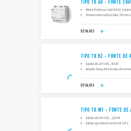
TIPO 78.60 - FONTE CH
Alta eficiência (até 91%) e ba
Dimensões reduzidas: 70 mm d
DETALHES
TIPO 78.H2 - FONTE DE
Saída de 24 V DC, 60 W
Ampla faixa de tensão de entr
DETALHES
TIPO 78.W1 - FONTE DE
Saída de 24 V DC, 120 W
Saída ajustável entre 24-28 V