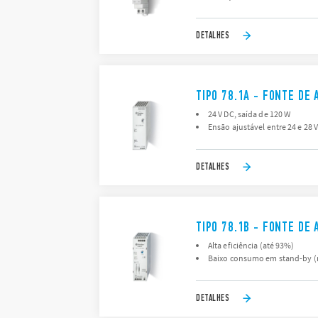
DETALHES
TIPO 78.1A - FONTE DE
24 V DC, saída de 120 W
Ensão ajustável entre 24 e 28 
DETALHES
TIPO 78.1B - FONTE DE
Alta eficiência (até 93%)
Baixo consumo em stand-by (
DETALHES