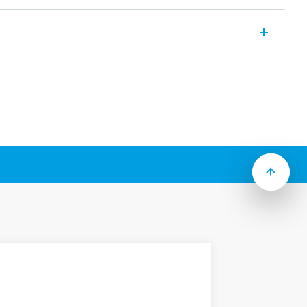
ntes de alimentação modulares que se
, 120, 130 ou 240W
ou (90 a 275) V DC
nforme a EN 55022
sível substituível
ensão: varistor
m
disponível uma Fonte de Alimentação KNX
mA.