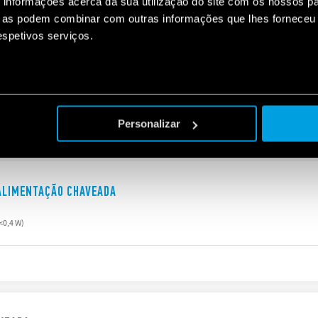
informações acerca da sua utilização do site com os nossos pa
ue as podem combinar com outras informações que lhes forneceu 
respetivos serviços.
 ALIMENTAÇÃO CHAVEADA
<0,4 W)
Personalizar
 ALIMENTAÇÃO CHAVEADA
<0,4 W)