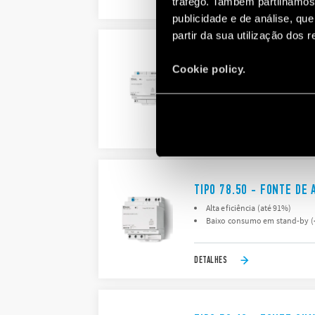
DETALHES
tráfego. Também partilhamos 
publicidade e de análise, q
partir da sua utilização dos 
TIPO 78.36 - FONTE DE
Cookie policy.
Alta eficiência (até 91%)
Baixo consumo em stand-by (
DETALHES
TIPO 78.50 - FONTE DE
Alta eficiência (até 91%)
Baixo consumo em stand-by (
DETALHES