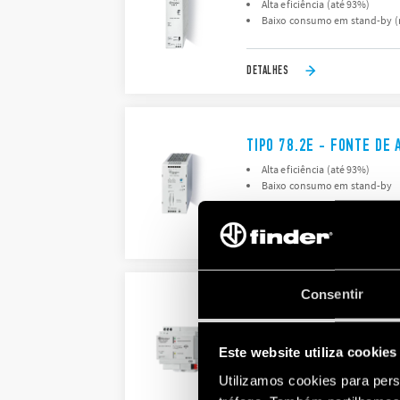
Alta eficiência (até 93%)
Baixo consumo em stand-by (
DETALHES
TIPO 78.2E - FONTE DE
Alta eficiência (até 93%)
Baixo consumo em stand-by
DETALHES
Consentir
TIPO 78.2K - FONTE DE
Saída de 30 V DC 640 mA, bar
Indicador LED de status
Este website utiliza cookies
Utilizamos cookies para pers