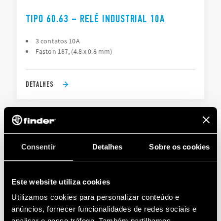
TIPO 60.63 – RELÉ INDUSTRIAL 10A
3 contatos 10A
Faston 187, (4.8 x 0.8 mm)
DETALHES
SÉRIES RELACIONADAS
Consentir
Detalhes
Sobre os cookies
PRODUTOS
Este website utiliza cookies
Utilizamos cookies para personalizar conteúdo e
anúncios, fornecer funcionalidades de redes sociais e
analisar o nosso tráfego. Também partilhamos