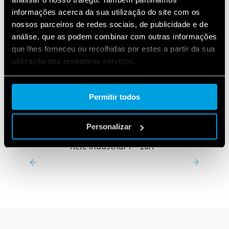
informações acerca da sua utilização do site com os
nossos parceiros de redes sociais, de publicidade e de
análise, que as podem combinar com outras informações
que lhes forneceu ou recolhidas por estes a partir da sua
utilização dos respetivos serviços.
Cookie policy.
Permitir todos
Personalizar
SÉRIE 55
Relé industrial 7 - 10A