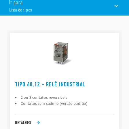
Ir para
amperiométrica”
Fixação por aletas ou montagem em base
Lista de tipos
Conexões Octal ou Undecal
Disponível com botão de teste bloqueável, indicador
mecânico e LED indicador
LISTA DE TIPOS
Versão com contatos bifurcados apto a comutação de
pequenas cargas
DOCUMENTAÇÃO
APROVAÇÕES
TIPO 60.12 - RELÉ INDUSTRIAL
2 ou 3 contatos reversíveis
Contatos sem cádmio (versão padrão)
DETALHES