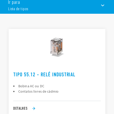
Ir para
Bobina em AC ou DC
Disponível com botão de teste bloqueável, indicador
Lista de tipos
mecânico e LED indicador
LISTA DE TIPOS
DOCUMENTAÇÃO
APROVAÇÕES
TIPO 55.12 - RELÉ INDUSTRIAL
Bobina AC ou DC
Contatos livres de cádmio
DETALHES