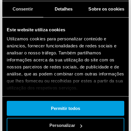
Consentir
Detalhes
Sobre os cookies
DETALHES
Este website utiliza cookies
Utilizamos cookies para personalizar conteúdo e
anúncios, fornecer funcionalidades de redes sociais e
analisar o nosso tráfego. Também partilhamos
informações acerca da sua utilização do site com os
nossos parceiros de redes sociais, de publicidade e de
análise, que as podem combinar com outras informações
que lhes forneceu ou recolhidas por estes a partir da sua
TIPO 55.34T -RELÉ PARA APLICAÇÕES
utilização dos respetivos serviços.
FERROVIÁRIAS
Cookie policy.
Em conformidade com a EN 45545-2 + A1: 2016
Permitir todos
(proteção contra incêndio e fumaça), EN
61373 (resistência a choques e vibrações, categoria 1,
classe B), EN 50155 (resistência à temperatura
Personalizar
e umidade, classe TX)