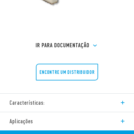
IR PARA DOCUMENTAÇÃO
ENCONTRE UM DISTRIBUIDOR
Características:
A Série 50 Finder inclui relés de segurança com as seguintes
Aplicações
características:
2 contatos reversíveis