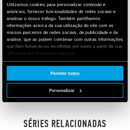
Utilizamos cookies para personalizar conteúdo e
anúncios, fornecer funcionalidades de redes sociais e
analisar o nosso tráfego. Também partilhamos
informações acerca da sua utilização do site com os
nossos parceiros de redes sociais, de publicidade e de
TIPO 40.XX.6 - MINI RELÉ PARA CIRCUITO
análise, que as podem combinar com outras informações
IMPRESSO E PLUG-IN
que lhes forneceu ou recolhidas por estes a partir da sua
utilização dos respetivos serviços.
3.5 ou 5.0 mm distância pinos
Categoria de proteção ambiental: RT II - à prova de
fluxo (Standard) - RT III - lavável (Versão especial)
Cookie policy.
Permitir todos
DETALHES
Personalizar
SÉRIES RELACIONADAS