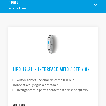
poderoso com 6 saídas a relé.
Ir para
Características:
Lista de tipos
Visualização clara da sinalização ou da situação do
equipamento
LISTA DE TIPOS
Fácil operação dos seletores e potenciômetros
Contato de sinalização remoto: sinaliza quando o seletor
DOCUMENTAÇÃO
não está na posição “Auto”
Compacto: 2 larguras, 17.5 ou 35 mm
APROVAÇÕES
TIPO 19.21 - INTERFACE AUTO / OFF / ON
Automático: funcionando como um relé
monoestável (segue a entrada A3)
Desligado: relé permanentemente desenergizado
DETALHES