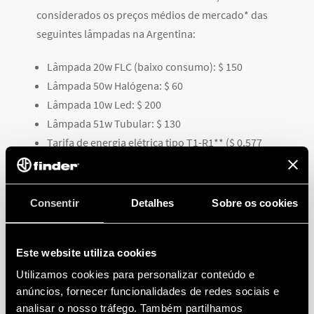
considerados os preços médios de mercado* das
seguintes lâmpadas na Argentina:
Lâmpada 20w FLC (baixo consumo): $ 150
Lâmpada 50w Halógena: $ 60
Lâmpada 10w Led: $ 200
Lâmpada 51w Tubular: $ 130
Tarifa de energia elétrica tipo T1-R1** ($ 0,577
kW/h)
Supondo-se dois cenários, ambos no corredor de um
hotel, com 10 lâmpadas controladas por um sensor
Consentir
Detalhes
Sobre os cookies
de movimento funcionando durante 12hrs, desde 8h
até 20h.
Este website utiliza cookies
Cenário 1
: A cada 5 minutos uma pessoa transita pelo
Utilizamos cookies para personalizar conteúdo e
corredor. Uma vez que o sensor detecta movimento, o
anúncios, fornecer funcionalidades de redes sociais e
tempo de acendimento mantém-se somente em 30
analisar o nosso tráfego. Também partilhamos