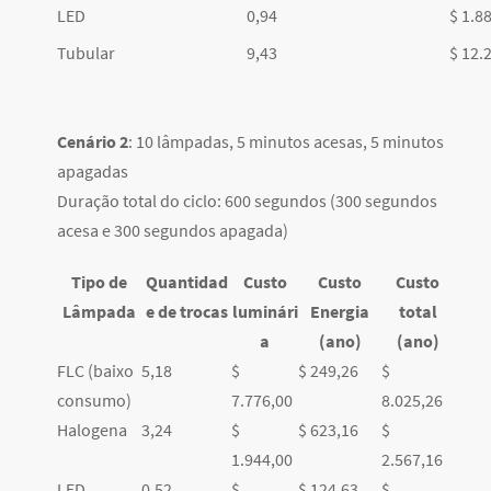
LED
0,94
$ 1.8
Tubular
9,43
$ 12.
Cenário 2
: 10 lâmpadas, 5 minutos acesas, 5 minutos
apagadas
Duração total do ciclo: 600 segundos (300 segundos
acesa e 300 segundos apagada)
Tipo de
Quantidad
Custo
Custo
Custo
Lâmpada
e de trocas
luminári
Energia
total
a
(ano)
(ano)
FLC (baixo
5,18
$
$ 249,26
$
consumo)
7.776,00
8.025,26
Halogena
3,24
$
$ 623,16
$
1.944,00
2.567,16
LED
0,52
$
$ 124,63
$