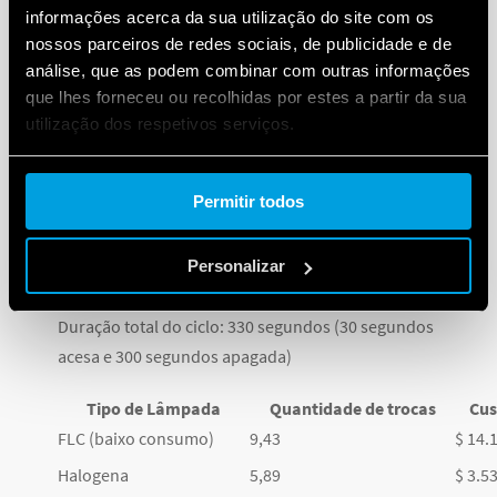
informações acerca da sua utilização do site com os
segundos.
nossos parceiros de redes sociais, de publicidade e de
análise, que as podem combinar com outras informações
Cenário 2
: A cada 5 minutos uma pessoa transita pelo
que lhes forneceu ou recolhidas por estes a partir da sua
corredor. Uma vez que o sensor detecta movimento, o
utilização dos respetivos serviços.
tempo de acendimento mantém-se durante 5
minutos.
Cookie policy.
Permitir todos
Resultados:
Cenário 1
: 10 lâmpadas, 30 segundos acesas, 5
Personalizar
minutos apagadas
Duração total do ciclo: 330 segundos (30 segundos
acesa e 300 segundos apagada)
Tipo de Lâmpada
Quantidade de trocas
Cus
FLC (baixo consumo)
9,43
$ 14.
Halogena
5,89
$ 3.5