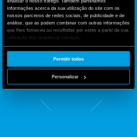
analisar o nosso tráfego. Também partilhamos
4 contatos reversíveis ou 3 contatos NA + 1
informações acerca da sua utilização do site com os
contato reversível
nossos parceiros de redes sociais, de publicidade e de
Tensão de alimentação DC
análise, que as podem combinar com outras informações
Tempo de operação ≤ 3 ms
que lhes forneceu ou recolhidas por estes a partir da sua
LED para presença de alimentação da bobina
utilização dos respetivos serviços.
Montagem em trilho DIN 35 mm (EN 60715
Cookie policy.
A versão plug-in, RR.24, possui conexão undecal,
Permitir todos
sendo adequada para montagem na base tipo 90.21.
Personalizar