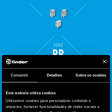
SÉRIE
RR
A
Série RR Finder
é composta por relés rápidos, com
Consentir
Detalhes
Sobre os cookies
tempo de acionamento ≤ 3 ms. Sua versão modular
pode ser instalada diretamente em trilhos DIN
35mm. Além disso, possui uma versão plug-in para
Este website utiliza cookies
base undecal.
Utilizamos cookies para personalizar conteúdo e
Seguem as principais características dos produtos:
anúncios, fornecer funcionalidades de redes sociais e