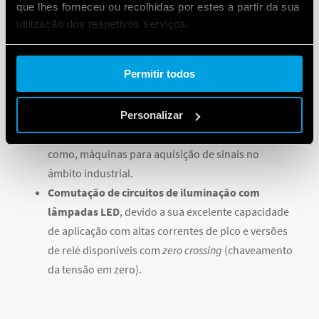
que lhes forneceu ou recolhidas por estes a partir da sua
mensagens variáveis;
utilização dos respetivos serviços.
Gestão
de fornos de aquecimento
: onde exista
ciclos constantes movimento de ligar/desligar das
Cookie policy.
Permitir todos
resistências, para manter a temperatura ideal,
como nos fornos para a indústria alimentar ou nos
fornos de pintura metálica;
Personalizar
Gerenciamento de válvulas solenóides
: bem
como, máquinas para aquisição de sinais no
âmbito industrial.
Comutação de circuitos de iluminação com
lâmpadas LED
, devido a sua excelente capacidade
de aplicação com altas correntes de pico e versões
de relé disponíveis com
zero crossing
(chaveamento
da tensão em zero).