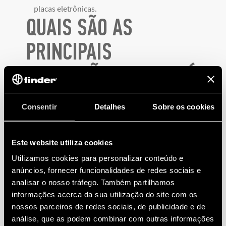
placas eletrônicas.
QUAIS SÃO AS
PRINCIPAIS
APLICAÇÕES DOS RELÉS
DE ESTADO SÓLIDO?
Consentir
Detalhes
Sobre os cookies
Os SSRs são perfeitos para serem utilizados ​​
Este website utiliza cookies
principalmente em aplicações industriais, os SSRs são
Utilizamos cookies para personalizar conteúdo e
perfeitos para:
anúncios, fornecer funcionalidades de redes sociais e
analisar o nosso tráfego. Também partilhamos
Automação industrial:
uso
em máquinas
de
informações acerca da sua utilização do site com os
embalagem
ou
engarrafamento
onde haja
nossos parceiros de redes sociais, de publicidade e de
contador/leitor;
análise, que as podem combinar com outras informações
Máquinas de sinalização:
com sinais de