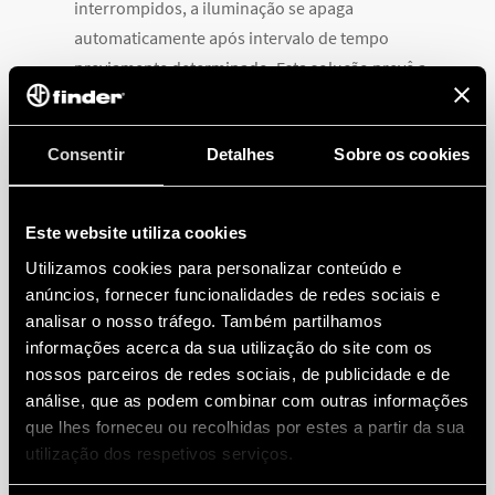
interrompidos, a iluminação se apaga
automaticamente após intervalo de tempo
previamente determinado. Esta solução prevê a
utilização da iluminação do ambiente apenas
quando ocupado, evitando o desperdício de
Consentir
Detalhes
Sobre os cookies
iluminação acesa quando o ambiente estiver
desocupado.
Este website utiliza cookies
ÁREAS PRIVATIVAS
Utilizamos cookies para personalizar conteúdo e
anúncios, fornecer funcionalidades de redes sociais e
analisar o nosso tráfego. Também partilhamos
Salas e escritórios
informações acerca da sua utilização do site com os
nossos parceiros de redes sociais, de publicidade e de
As salas corporativas do empreendimento foram
análise, que as podem combinar com outras informações
equipadas com Relés Multifunção Finder Tipo 13.61
que lhes forneceu ou recolhidas por estes a partir da sua
que permitem o desligamento centralizado e
utilização dos respetivos serviços.
automático de todas as zonas de iluminação das