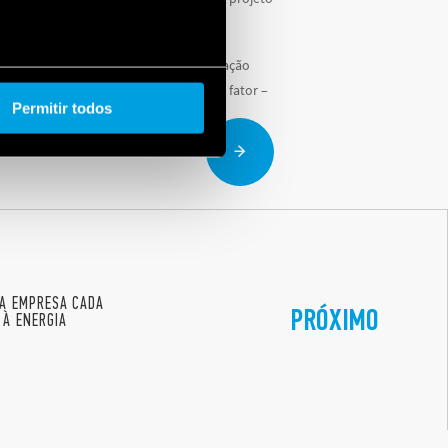
omunicação incomum no campo da automação
ão de uma conexão de rede; o segundo fator –
Permitir todos
UMA EMPRESA CADA
PRÓXIMO
 À ENERGIA