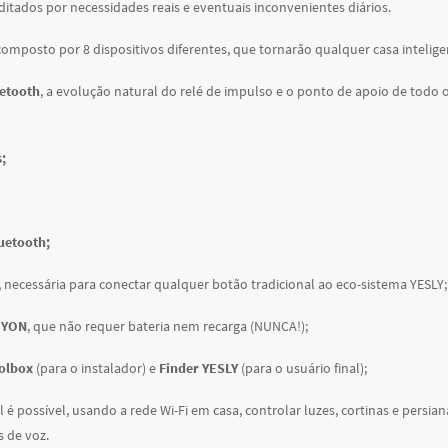
ditados por necessidades reais e eventuais inconvenientes diários.
omposto por 8 dispositivos diferentes, que tornarão qualquer casa intelige
uetooth
, a evolução natural do relé de impulso e o ponto de apoio de todo o
;
luetooth;
, necessária para conectar qualquer botão tradicional ao eco-sistema YESLY;
EYON
, que não requer bateria nem recarga (NUNCA!);
olbox
(para o instalador) e
Finder YESLY
(para o usuário final);
l é possível, usando a rede Wi-Fi em casa, controlar luzes, cortinas e persi
s de voz.