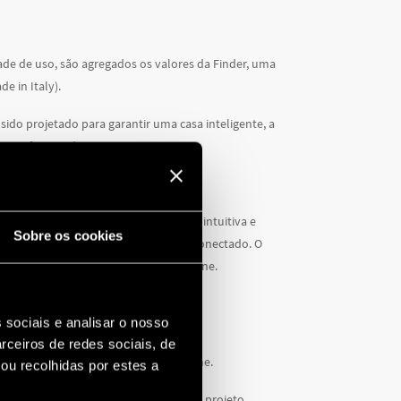
dade de uso, são agregados os valores da Finder, uma
e in Italy).
sido projetado para garantir uma casa inteligente, a
ignificativa de custos.
tura da sua casa de maneira simples, intuitiva e
Sobre os cookies
um termostato e um cronotermostato conectado. O
ogramável e controlável pelo smartphone.
 sociais e analisar o nosso
rceiros de redes sociais, de
e in Italy com o conceito de Smart Home.
ou recolhidas por estes a
internacional concreto, baseado em um projeto