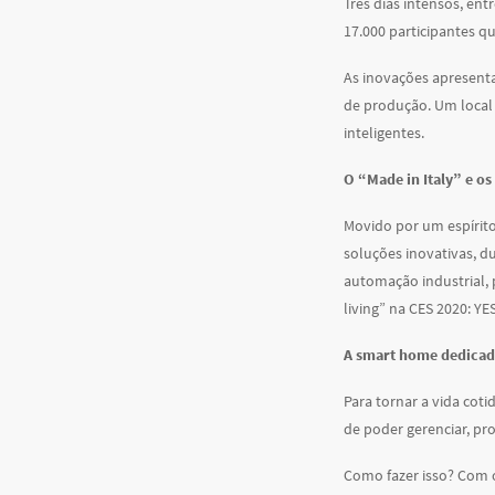
Três dias intensos, en
17.000 participantes q
As inovações apresenta
de produção. Um local 
inteligentes.
O “Made in Italy” e os
Movido por um espírito
soluções inovativas, d
automação industrial, 
living” na CES 2020: YE
A smart home dedicada
Para tornar a vida coti
de poder gerenciar, pro
Como fazer isso? Com o 