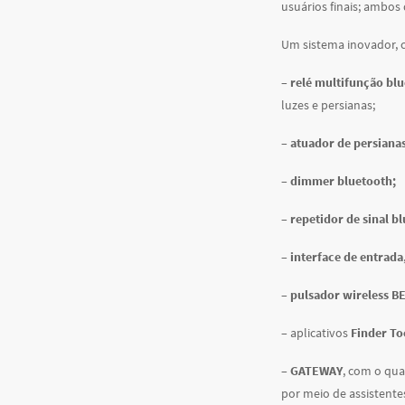
usuários finais; ambos 
Um sistema inovador, c
–
relé multifunção bl
luzes e persianas;
–
atuador de persianas
–
dimmer bluetooth;
–
repetidor de sinal b
–
interface de entrada
–
pulsador wireless B
– aplicativos
Finder To
–
GATEWAY
, com o qua
por meio de assistente