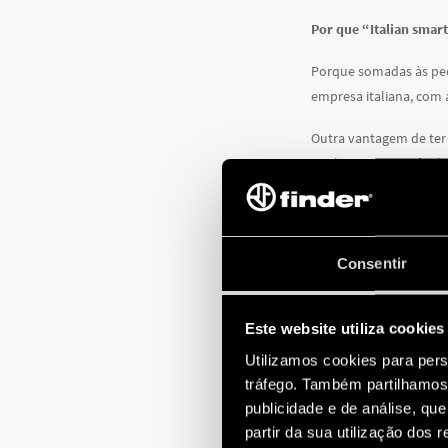
Por que “Italian smart
Porque somadas às pecu
empresa italiana, com a
Outra vantagem de ter 
qualquer pessoa, facil
Inteligente também n
Além de luzes, persian
Consentir
confortável, graças a
Bliss Wi-Fi é a soluçã
Este website utiliza cookies
O SUCESSO
Utilizamos cookies para pers
tráfego. Também partilhamos 
O interesse dos milhare
publicidade e de análise, q
partir da sua utilização dos 
O feedback obtido dura