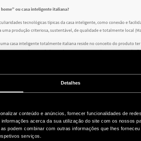
 home” ou casa inteligente italiana?
liaridades tecnológicas típicas da casa inteligente, como conexão e facili
 uma produção criteriosa, sustentável, de qualidade e totalmente local (Mad
uma casa inteligente totalmente italiana reside no conceito do produto ter 
mente gerenciada e instalada em algumas etapas simples, com uma redução s
a regulação de temperatura
as e persianas elétricas, você também pode controlar e programar a tempera
Detalhes
o Finder Bliss. A gama de regulação térmica para ambiente que contempla 
o para uma temperatura confortável e adequada para qualquer situação, pr
 DA CES 2020
onalizar conteúdo e anúncios, fornecer funcionalidades de redes
informações acerca da sua utilização do site com os nossos pa
s de visitantes e parceiros de mídia do evento foi a associação entre o Mad
ue as podem combinar com outras informações que lhes forneceu 
respetivos serviços.
nte os três dias da feira reforça a conscientização de um reconhecimento 