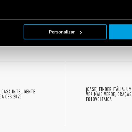
ilidade e qualidade do produto.
usabilidade do produto – é garantido pelo Bluetooth, um protocolo de c
o em todos os smartphones garante a usabilidade do sistema sem a obrigaç
Personalizar
o pela produção Finder Made in Italy!
[CASE] FINDER ITÁLIA: 
A CASA INTELIGENTE
VEZ MAIS VERDE, GRAÇAS
DA CES 2020
FOTOVOLTAICA