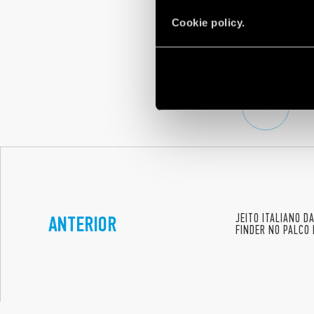
nascido do mix de usab
Cookie policy.
O primeiro fator – a 
residencial, que nativ
qualidade – é garantid
ANTERIOR
JEITO ITALIANO D
FINDER NO PALCO 