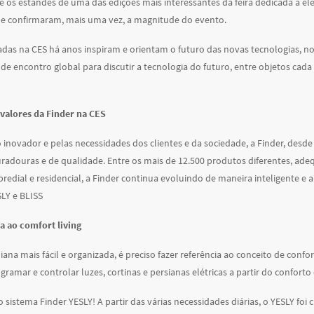
tre os estandes de uma das edições mais interessantes da feira dedicada a e
ue confirmaram, mais uma vez, a magnitude do evento.
das na CES há anos inspiram e orientam o futuro das novas tecnologias, 
de encontro global para discutir a tecnologia do futuro, entre objetos cad
 valores da Finder na CES
 inovador e pelas necessidades dos clientes e da sociedade, a Finder, de
uradouras e de qualidade. Entre os mais de 12.500 produtos diferentes, a
predial e residencial, a Finder continua evoluindo de maneira inteligente e
SLY e BLISS
 ao comfort living
diana mais fácil e organizada, é preciso fazer referência ao conceito de co
gramar e controlar luzes, cortinas e persianas elétricas a partir do conforto
sistema Finder YESLY! A partir das várias necessidades diárias, o YESLY foi 